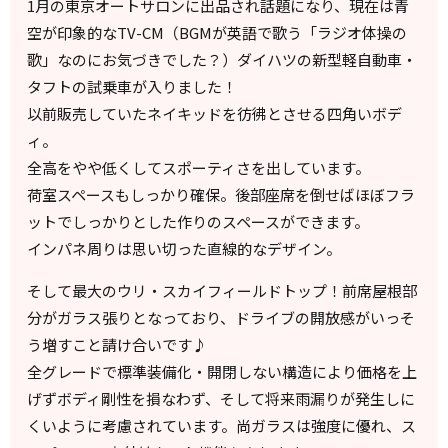
1月の東京オートサロンに出品され話題になり、現在は青
空が印象的なTV-CM（BGMが英語で歌う「ラジオ体操の
歌」なのにお気づきでした？）ダイハツの新型軽自動車・
タフトの試乗車が入りました！
以前販売していたネイキッドを彷彿とさせる四角いボデ
ィ。
全高をやや低くしてスポーティさを出しています。
荷室スペースもしっかり確保。後部座席を倒せばほぼフラ
ットでしっかりとした作りのスペースができます。
インパネ周りは思い切った直線的なデザイン。
そして最大のウリ・スカイフィールドトップ！前席屋根部
分がガラス張りとなっており、ドライブの開放感がいっそ
う増すこと請け合いです♪
全グレードで標準装備化・開閉しない構造により価格を上
げずボディ剛性を損なわず、そして将来雨漏りが発生しに
くいように考慮されています。尚ガラスは強度に優れ、ス